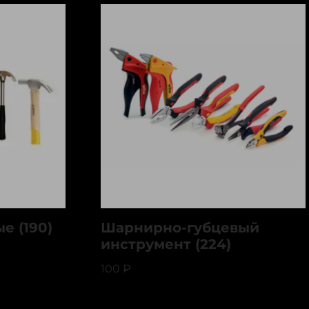
е (190)
Шарнирно-губцевый
инструмент (224)
100
₽