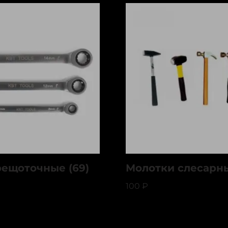
ещоточные (69)
Молотки слесарны
100
₽