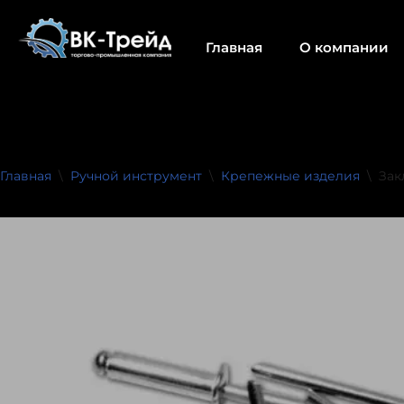
Главная
О компании
Перейти
к
содержимому
Главная
\
Ручной инструмент
\
Крепежные изделия
\
Зак