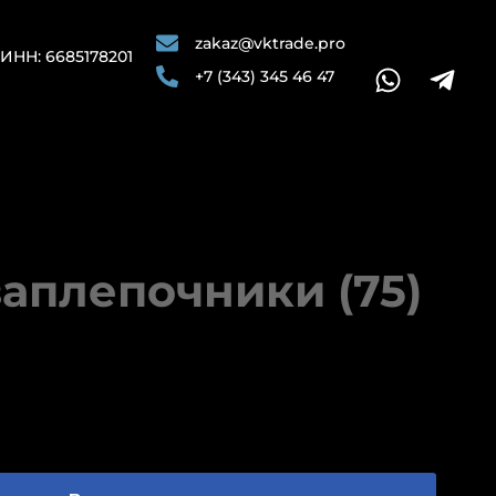
zakaz@vktrade.pro
ИНН: 6685178201
+7 (343) 345 46 47
заплепочники (75)