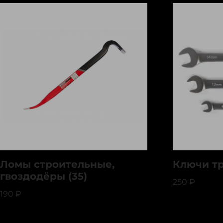
Ломы строительные,
Ключи тр
гвоздодёры (35)
250
₽
190
₽