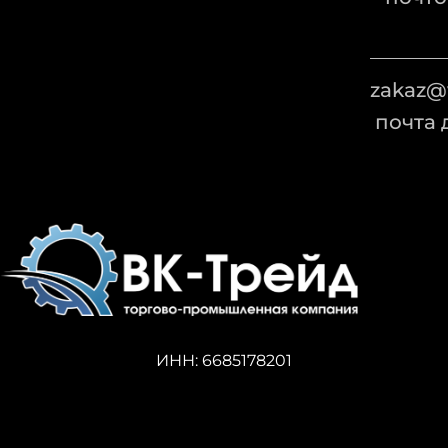
zaka
почта 
ИНН: 6685178201