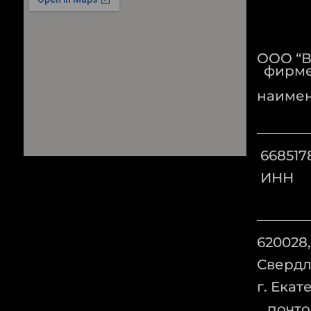
ООО
фирме
наиме
66
ИНН
620028,
Свердл
г. Ека
почто