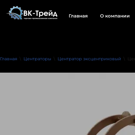
Главная
О компании
Перейти
к
содержимому
Главная
\
Центраторы
\
Центратор эксцентриковый
\
Це