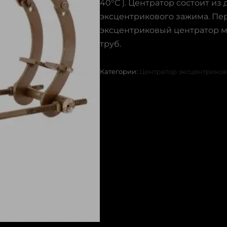
40°С ). Центратор состоит из 
эксцентрикового зажима. Пе
эксцентриковый центратор м
труб.
Категории:
Центратор эксцентрико