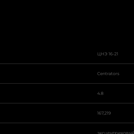
ЦНЭ 16-21
Centrators
4.8
167,219
эксцентриковы