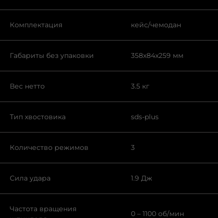
Комплектация
кейс/чемодан
Габариты без упаковки
358х84х259 мм
Вес нетто
3.5 кг
Тип хвостовика
sds-plus
Количество режимов
3
Сила удара
1.9 Дж
Частота вращения
0 – 1100 об/мин