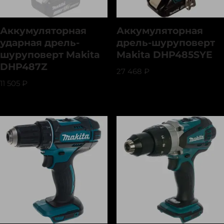
Аккумуляторная
Аккумуляторная
ударная дрель-
дрель-шуруповерт
шуруповерт Makita
Makita DHP485SYE
DHP487Z
27 468
₽
11 505
₽