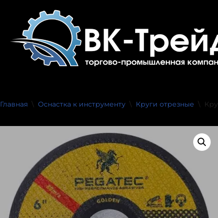
Перейти
к
содержимому
Главная
\
Оснастка к инструменту
\
Круги отрезные
\
Кру