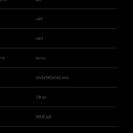
нет
нет
кте
есть
243x190x145 мм
1.8 кг
99.8 дБ