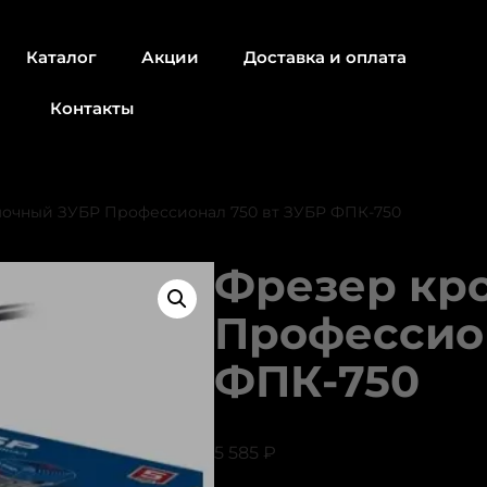
Каталог
Акции
Доставка и оплата
Контакты
очный ЗУБР Профессионал 750 вт ЗУБР ФПК-750
Фрезер кр
Профессион
ФПК-750
5 585
₽