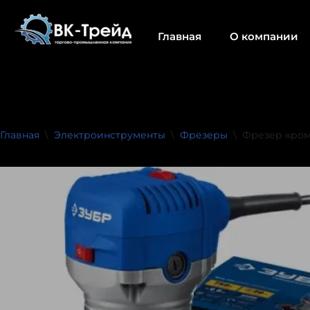
Главная
О компании
Перейти
к
содержимому
Главная
\
Электроинструменты
\
Фрезеры
\
Фрезер кром