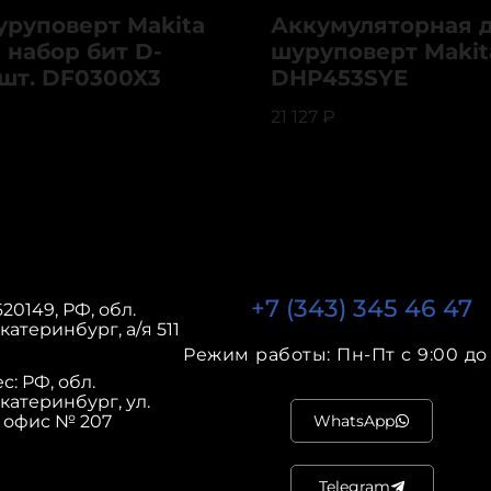
руповерт Makita
Аккумуляторная д
 набор бит D-
шуруповерт Makit
 шт. DF0300X3
DHP453SYE
21 127
₽
+7 (343) 345 46 47
20149, РФ, обл.
катеринбург, а/я 511
Режим работы: Пн-Пт с 9:00 до 
: РФ, обл.
Екатеринбург, ул.
, офис № 207
WhatsApp
Telegram