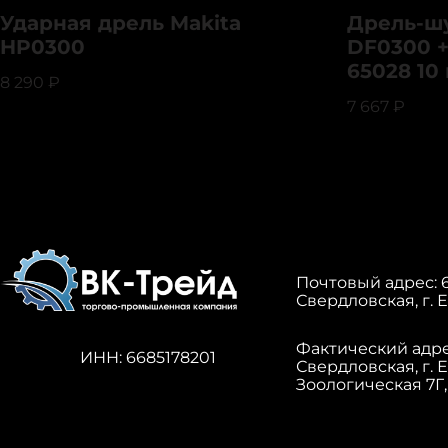
Ударная дрель Makita
Дрель-шу
HP0300
DF0300 +
65028 10
8 290
₽
7 667
₽
Почтовый адрес: 6
Свердловская, г. Е
Фактический адрес
ИНН: 6685178201
Свердловская, г. 
Зоологическая 7Г