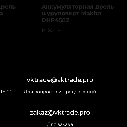
рель-
Аккумуляторная дрель-
a
шуруповерт Makita
DHP458Z
14 384
₽
vktrade@vktrade.pro
18:00
Для вопросов и предложений
zakaz@vktrade.pro
Для заказа