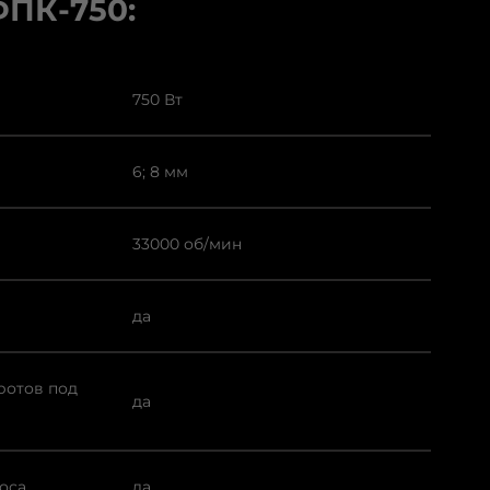
ПК-750:
750 Вт
6; 8 мм
33000 об/мин
да
ротов под
да
оса
да