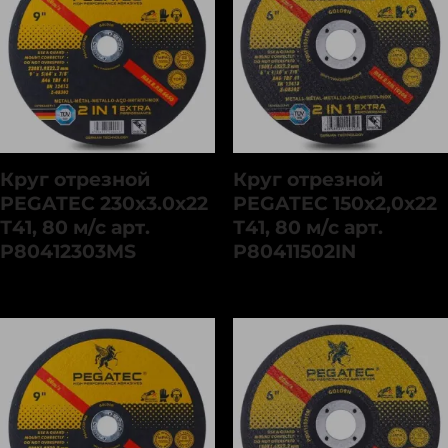
Круг отрезной
Круг отрезной
PEGATEC 230х3.0х22
PEGATEC 150х2,0х22
Т41, 80 м/с арт.
Т41, 80 м/с арт.
P80412303MS
P80411502IN