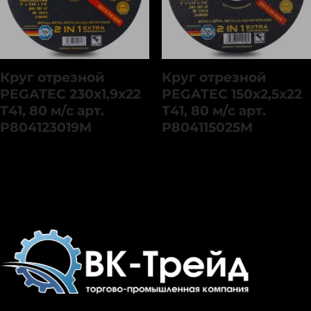
Круг отрезной
Круг отрезной
PEGATEC 230х1,9х22
PEGATEC 150х2,5х22
Т41, 80 м/с арт.
Т41, 80 м/с арт.
P804123019M
P804115025M