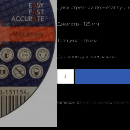
Диск отрезной по металлу и
Диаметр – 125 мм
Толщина – 1.6 мм
Доступно для предзаказа
Категории:
Круги отрезные
,
Оснастк