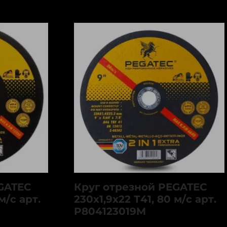
GATEC
Круг отрезной PEGATEC
м/с арт.
230х1,9х22 Т41, 80 м/с арт.
P804123019M