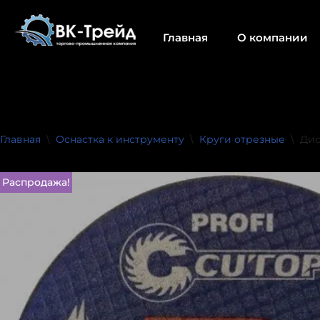
Главная
О компании
Перейти
к
содержимому
Главная
\
Оснастка к инструменту
\
Круги отрезные
\
Дис
Распродажа!