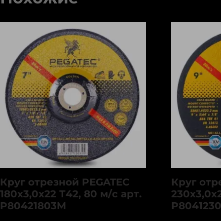
Круг отрезной PEGATEC
Круг отр
180х3,0х22 Т42, 80 м/с арт.
230х3,0х2
P80421803M
P804123