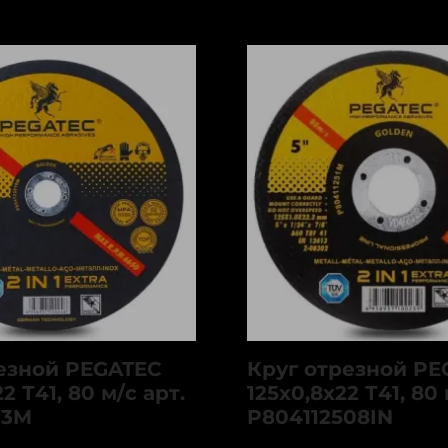
езной PEGATEC
Круг отрезной PE
2 Т41, 80 м/с арт.
125х0,8х22 Т41, 80 
03M
P804112508IN