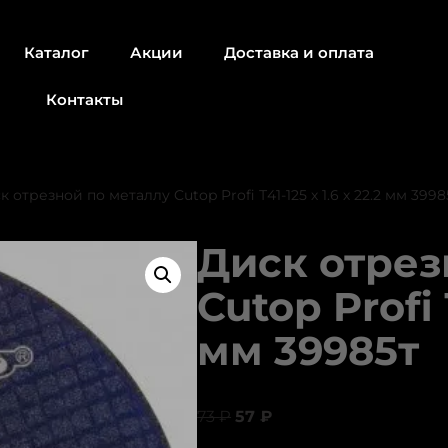
Каталог
Акции
Доставка и оплата
Контакты
к отрезной по металлу Cutop Profi Т41-125 х 1.6 х 22.2 мм 3998
Диск отрез
Cutop Profi Т
мм 39985т
73
₽
57
₽