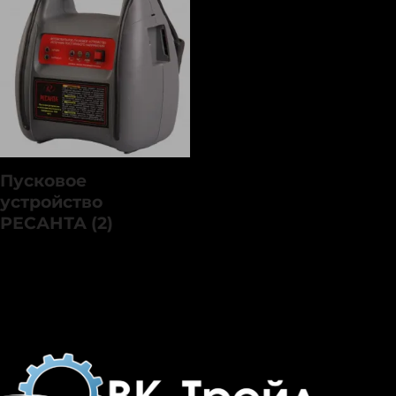
exclude-from-search
(0)
featured
(0)
outofstock
(0)
rated-1
(0)
rated-2
(0)
rated-3
(0)
Пусковое
rated-4
(0)
устройство
rated-5
(0)
Товар Производитель
РЕСАНТА (2)
Bosch
(0)
Cutop
(0)
Eurolux
(0)
Gross
(0)
KRAFTOOL
(0)
Показать еще