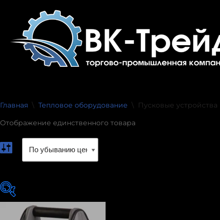
Перейти
к
содержимому
Главная
\
Тепловое оборудование
\
Пусковые устройства
Отображение единственного товара
exclude-from-catalog
(0)