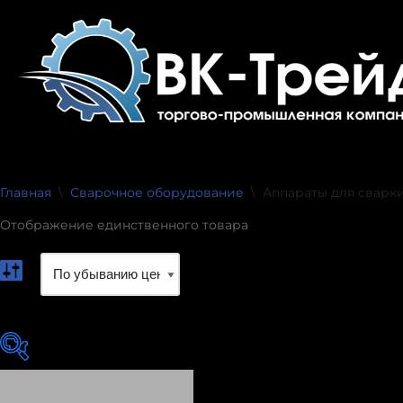
Перейти
к
содержимому
Главная
\
Сварочное оборудование
\
Аппараты для сварк
Отображение единственного товара
exclude-from-catalog
(0)