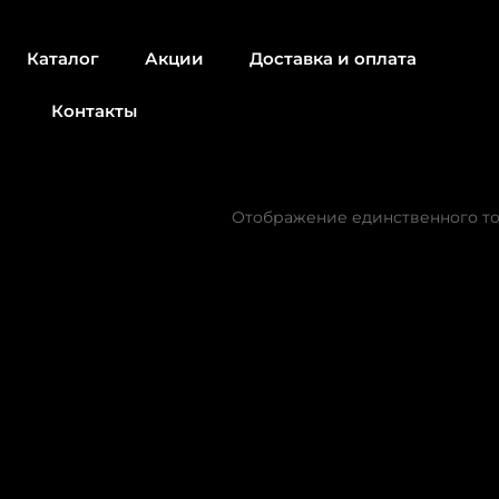
Каталог
Акции
Доставка и оплата
Контакты
ы
Отображение единственного т
итель
Товар Диаметр диска
100 мм
(0)