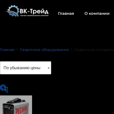
Главная
О компании
Перейти
к
содержимому
Главная
\
Сварочное оборудование
\
Сварочные аппарат
Товар Производ
exclude-from-catalog
(0)
Bosch
(0)
exclude-from-search
(0)