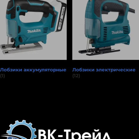
exclude-from-catalog
(0)
exclude-from-search
(0)
featured
(0)
outofstock
(0)
rated-1
(0)
rated-2
(0)
rated-3
(0)
Лобзики аккумуляторные
Лобзики электрические
rated-4
(0)
(1)
(12)
rated-5
(0)
Товар Производитель
Bosch
(0)
Cutop
(0)
Eurolux
(0)
Gross
(0)
KRAFTOOL
(0)