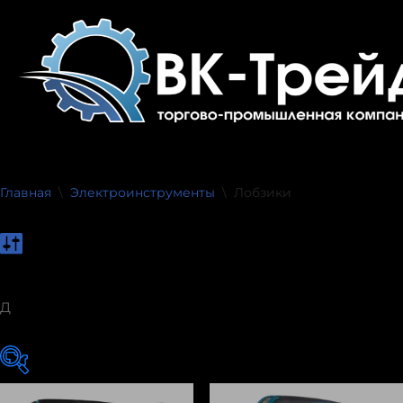
Перейти
к
содержимому
Главная
\
Электроинструменты
\
Лобзики
Д