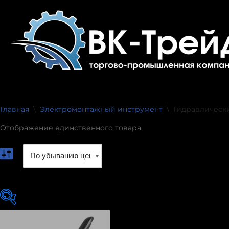
Перейти
к
содержимому
Главная
\
Электромонтажный инструмент
\
Гидравлическ
Отображение единственного товара
exclude-from-catalog
(0)